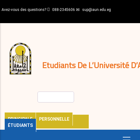
Aller
Avez-vous des questions?
088-2345606
sup@aun.edu.eg
au
contenu
N-
principal
Home
Règlements
&
décisions
Expatriés
Journal
Etudiants De L’Université D’
Rechercher
PRINCIPALE
PERSONNELLE
ÉTUDIANTS