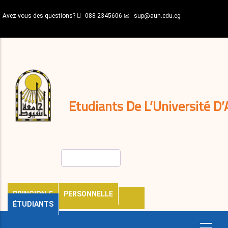
Aller
Avez-vous des questions?
088-2345606
sup@aun.edu.eg
au
contenu
N-
principal
Home
Règlements
&
décisions
Expatriés
Journal
Etudiants De L’Université D’
Rechercher
PRINCIPALE
PERSONNELLE
ÉTUDIANTS