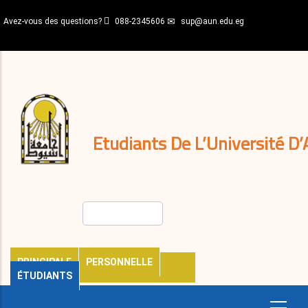
Aller
Avez-vous des questions?
088-2345606
sup@aun.edu.eg
au
contenu
N-
principal
Home
Règlements
&
décisions
Expatriés
Journal
Etudiants De L’Université D’
Rechercher
PRINCIPALE
PERSONNELLE
ÉTUDIANTS