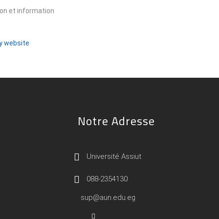
on et information
ty website
Notre Adresse
Université Assiut
088-2354130
sup@aun.edu.eg