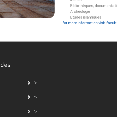
Médias
Bibliothèques, documentati
Archéologie
Etudes islamiques
for more information visit facul
ides
">
">
">