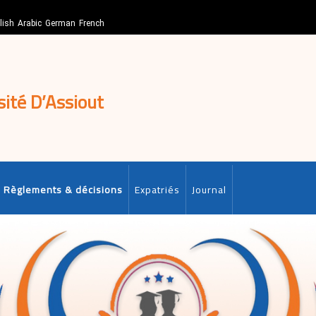
lish
Arabic
German
French
sité D’Assiout
Règlements & décisions
Expatriés
Journal