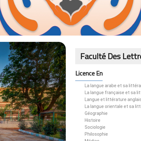
Faculté Des Lettr
Licence En
La langue arabe et sa littér
La langue française et sa li
Langue et littérature anglai
La langue orientale et sa lit
Géographie
Histoire
Sociologie
Philosophie