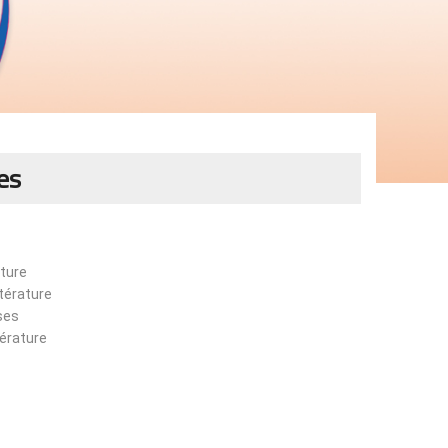
es
ature
ttérature
ses
térature