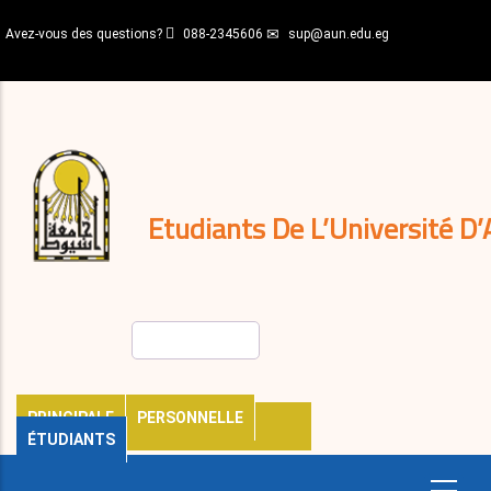
Aller
Avez-vous des questions?
088-2345606
sup@aun.edu.eg
au
contenu
N-
principal
Home
Règlements
&
décisions
Expatriés
Journal
Etudiants De L’Université D’
Rechercher
PRINCIPALE
PERSONNELLE
ÉTUDIANTS