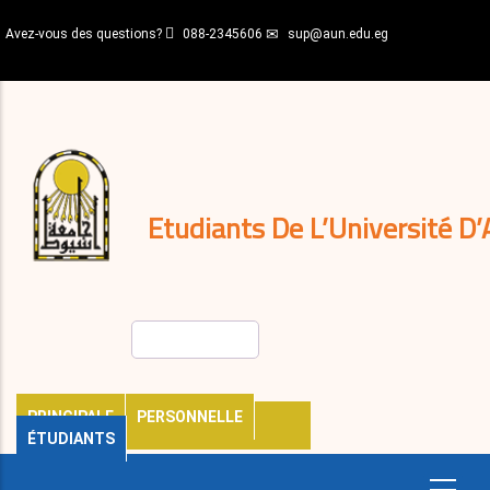
Aller
Avez-vous des questions?
088-2345606
sup@aun.edu.eg
au
contenu
N-
principal
Home
Règlements
&
décisions
Expatriés
Journal
Etudiants De L’Université D’
Rechercher
PRINCIPALE
PERSONNELLE
ÉTUDIANTS