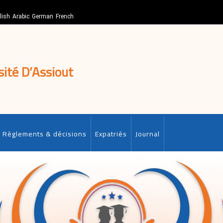
lish
Arabic
German
French
sité D’Assiout
Règlements & décisions
Expatriés
Journal