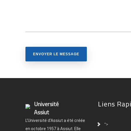
Liens Rap
Université
Assiut
L'Université d'Assiut a été créée
">
en octobre 1957 à Assiut. Elle