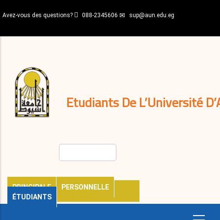
Aller
Avez-vous des questions?
088-2345606
sup@aun.edu.eg
au
contenu
N-
principal
Home
Règlements
&
décisions
Expatriés
Journal
Etudiants De L’Université D’
Rechercher
PRINCIPALE
PERSONNELLE
ÉTUDIANTS