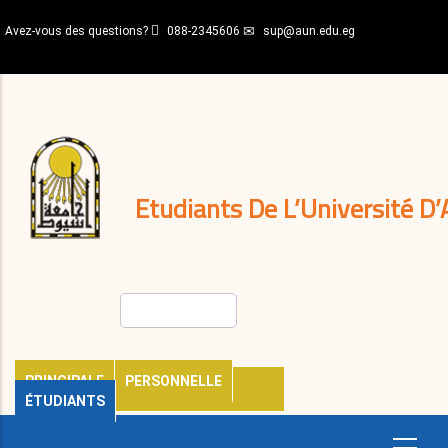
Aller
Avez-vous des questions?
088-2345606
sup@aun.edu.eg
au
contenu
N-
principal
Home
Règlements
&
décisions
Expatriés
Journal
Etudiants De L’Université D’
Rechercher
PRINCIPALE
PERSONNELLE
ÉTUDIANTS