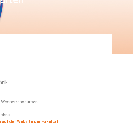
hnik
d Wasserressourcen.
echnik
 auf der Website der Fakultät