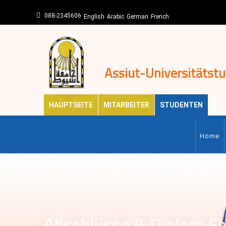
Direkt
088-2345606
zum
English
Arabic
German
French
Inhalt
Assiut-Universitätst
HAUPTSEITE
MITARBEITER
STUDENTEN
MAIN-
EN
Home
Abschlüsse & Diplom Fa