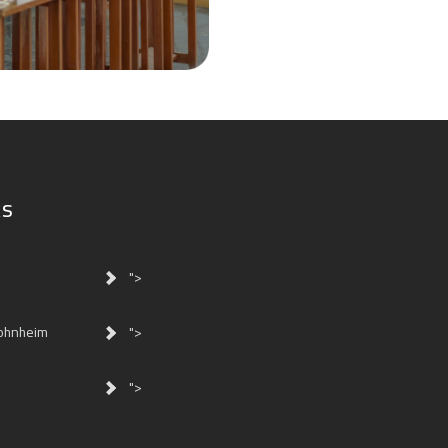
ks
">
ohnheim
">
">