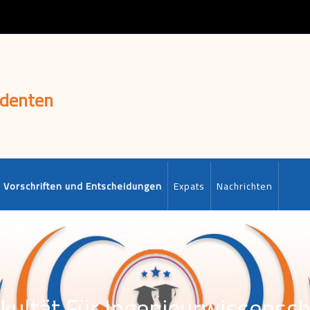
udenten
Vorschriften und Entscheidungen
Expats
Nachrichten
kultät Für Ingenieurwissensc