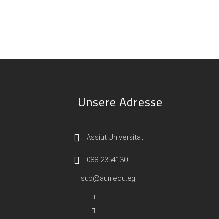
Unsere Adresse
Assiut Universität
088-2354130
sup@aun.edu.eg