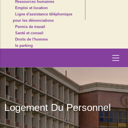
Ressources humaines
Emploi et location
Ligne d'assistance téléphonique
pour les dénonciations
Permis de travail
Santé et conseil
Droits de l'homme
le parking
Logement Du Personnel