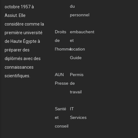
du
octobre 1957 à
personnel
Assiut. Elle
considère comme la
Droits
embauchent
première université
de
et
de Haute Égypte à
l'homme
location
préparer des
Guide
diplômés avec des
connaissances
AUN
Permis
scientifiques.
Presse
de
travail
Santé
IT
et
Services
conseil