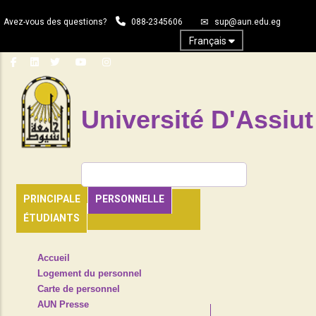
Aller
Avez-vous des questions?
088-2345606
sup@aun.edu.eg
au
contenu
Français
principal
Université D'Assiut
Rechercher
PRINCIPALE
PERSONNELLE
ÉTUDIANTS
TOP
Accueil
HEADER
Logement du personnel
NAVIGATION
Carte de personnel
MENU
AUN Presse