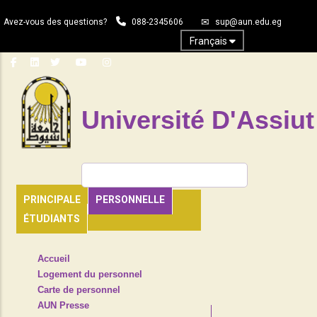
Aller
Avez-vous des questions?
088-2345606
sup@aun.edu.eg
au
contenu
Français
principal
Université D'Assiut
Rechercher
PRINCIPALE
PERSONNELLE
ÉTUDIANTS
TOP
Accueil
HEADER
Logement du personnel
NAVIGATION
Carte de personnel
MENU
AUN Presse