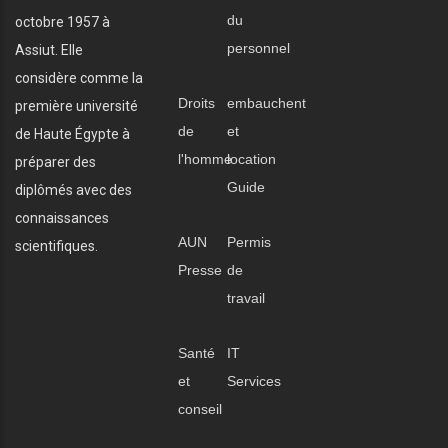
du
octobre 1957 à
personnel
Assiut. Elle
considère comme la
Droits
embauchent
première université
de
et
de Haute Égypte à
l'homme
location
préparer des
Guide
diplômés avec des
connaissances
AUN
Permis
scientifiques.
Presse
de
travail
Santé
IT
et
Services
conseil