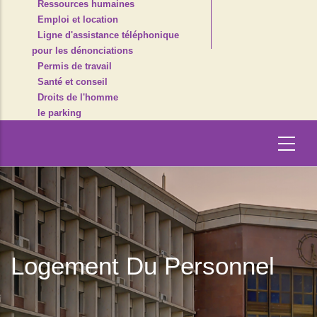
Ressources humaines
Emploi et location
Ligne d'assistance téléphonique
pour les dénonciations
Permis de travail
Santé et conseil
Droits de l'homme
le parking
Logement Du Personnel