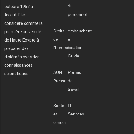
du
octobre 1957 à
personnel
Assiut. Elle
considère comme la
Droits
embauchent
première université
de
et
de Haute Égypte à
l'homme
location
préparer des
Guide
diplômés avec des
connaissances
AUN
Permis
scientifiques.
Presse
de
travail
Santé
IT
et
Services
conseil