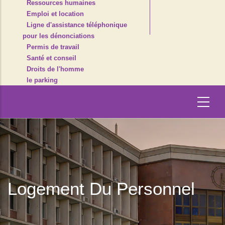
Ressources humaines
Emploi et location
Ligne d'assistance téléphonique
pour les dénonciations
Permis de travail
Santé et conseil
Droits de l'homme
le parking
Logement Du Personnel