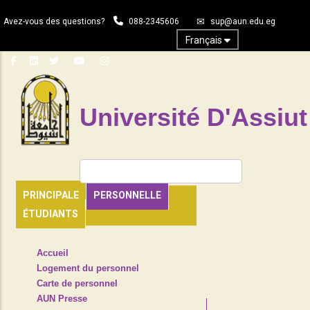
Aller
Avez-vous des questions?
088-2345606
sup@aun.edu.eg
au
contenu
Français
principal
Université D'Assiut
Rechercher
PRINCIPALE
PERSONNELLE
ÉTUDIANTS
TOP
Accueil
HEADER
Logement du personnel
NAVIGATION
Carte de personnel
MENU
AUN Presse