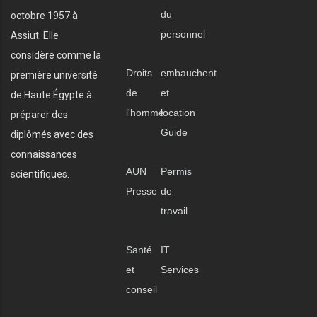
du
octobre 1957 à
personnel
Assiut. Elle
considère comme la
Droits
embauchent
première université
de
et
de Haute Égypte à
l'homme
location
préparer des
Guide
diplômés avec des
connaissances
AUN
Permis
scientifiques.
Presse
de
travail
Santé
IT
et
Services
conseil