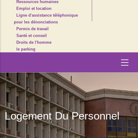
Ressources humaines
Emploi et location
Ligne d'assistance téléphonique
pour les dénonciations
Permis de travail
Santé et conseil
Droits de l'homme
le parking
Logement Du Personnel