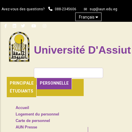
Aller
Avez-vous des questions?
088-2345606
sup@aun.edu.eg
au
contenu
Français
principal
Université D'Assiut
Rechercher
PRINCIPALE
PERSONNELLE
ÉTUDIANTS
TOP
Accueil
HEADER
Logement du personnel
NAVIGATION
Carte de personnel
MENU
AUN Presse