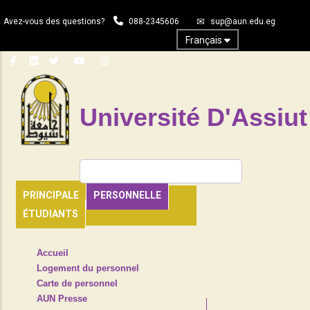
Aller
Avez-vous des questions?
088-2345606
sup@aun.edu.eg
au
contenu
Français
principal
Université D'Assiut
Rechercher
PRINCIPALE
PERSONNELLE
ÉTUDIANTS
TOP
Accueil
HEADER
Logement du personnel
NAVIGATION
Carte de personnel
MENU
AUN Presse