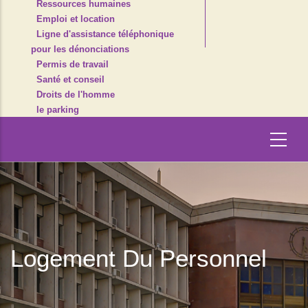
Ressources humaines
Emploi et location
Ligne d'assistance téléphonique
pour les dénonciations
Permis de travail
Santé et conseil
Droits de l'homme
le parking
Logement Du Personnel