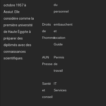
du
octobre 1957 à
personnel
Assiut. Elle
considère comme la
Droits
embauchent
première université
de
et
de Haute Égypte à
l'homme
location
préparer des
Guide
diplômés avec des
connaissances
AUN
Permis
scientifiques.
Presse
de
travail
Santé
IT
et
Services
conseil