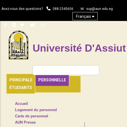
Aller
Avez-vous des questions?
088-2345606
sup@aun.edu.eg
au
contenu
Français
principal
Université D'Assiut
Rechercher
PRINCIPALE
PERSONNELLE
ÉTUDIANTS
TOP
Accueil
HEADER
Logement du personnel
NAVIGATION
Carte de personnel
MENU
AUN Presse