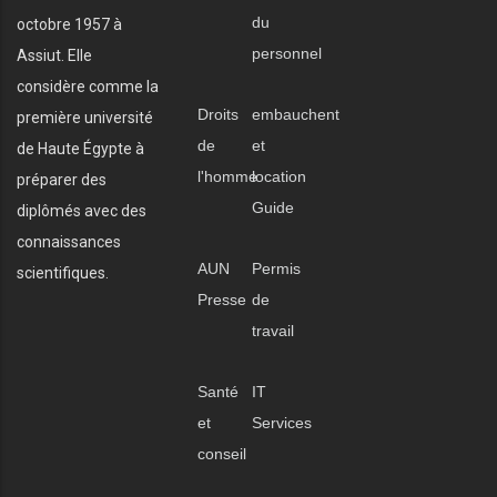
du
octobre 1957 à
personnel
Assiut. Elle
considère comme la
Droits
embauchent
première université
de
et
de Haute Égypte à
l'homme
location
préparer des
Guide
diplômés avec des
connaissances
AUN
Permis
scientifiques.
Presse
de
travail
Santé
IT
et
Services
conseil