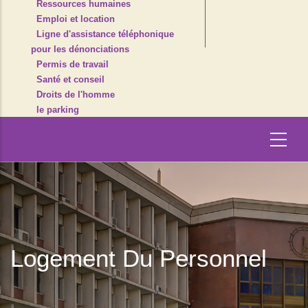
Ressources humaines
Emploi et location
Ligne d'assistance téléphonique
pour les dénonciations
Permis de travail
Santé et conseil
Droits de l'homme
le parking
Logement Du Personnel