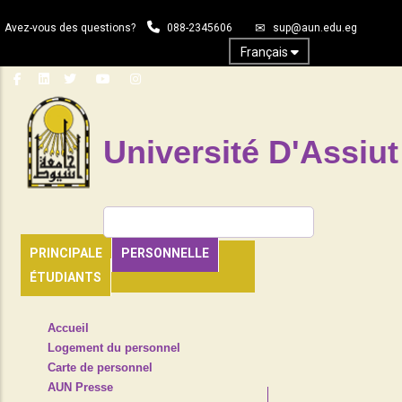
Aller
Avez-vous des questions?
088-2345606
sup@aun.edu.eg
au
contenu
Français
principal
Université D'Assiut
Rechercher
PRINCIPALE
PERSONNELLE
ÉTUDIANTS
TOP
Accueil
HEADER
Logement du personnel
NAVIGATION
Carte de personnel
MENU
AUN Presse