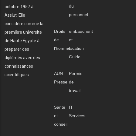
du
octobre 1957 à
personnel
Assiut. Elle
considère comme la
Droits
embauchent
première université
de
et
de Haute Égypte à
l'homme
location
préparer des
Guide
diplômés avec des
connaissances
AUN
Permis
scientifiques.
Presse
de
travail
Santé
IT
et
Services
conseil