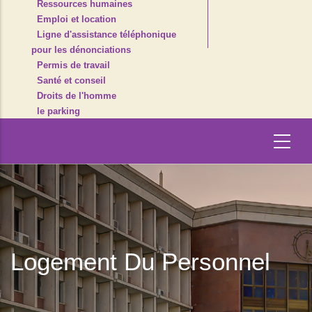
Ressources humaines
Emploi et location
Ligne d'assistance téléphonique
pour les dénonciations
Permis de travail
Santé et conseil
Droits de l'homme
le parking
Logement Du Personnel