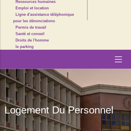
Ressources humaines
Emploi et location
Ligne d'assistance téléphonique
pour les dénonciations
Permis de travail
Santé et conseil
Droits de l'homme
le parking
Logement Du Personnel