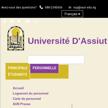
Aller
Avez-vous des questions?
088-2345606
sup@aun.edu.eg
au
contenu
Français
principal
Université D'Assiut
Rechercher
PRINCIPALE
PERSONNELLE
ÉTUDIANTS
TOP
Accueil
HEADER
Logement du personnel
NAVIGATION
Carte de personnel
MENU
AUN Presse