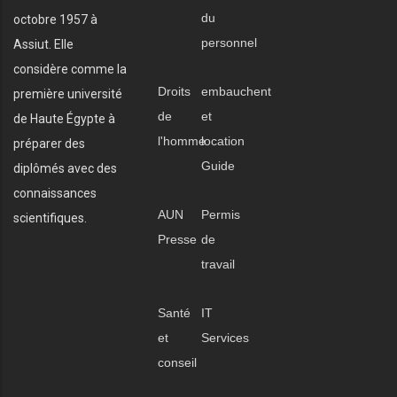
du
octobre 1957 à
personnel
Assiut. Elle
considère comme la
Droits
embauchent
première université
de
et
de Haute Égypte à
l'homme
location
préparer des
Guide
diplômés avec des
connaissances
AUN
Permis
scientifiques.
Presse
de
travail
Santé
IT
et
Services
conseil