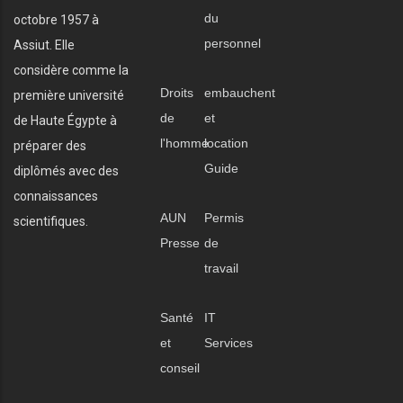
du
octobre 1957 à
personnel
Assiut. Elle
considère comme la
Droits
embauchent
première université
de
et
de Haute Égypte à
l'homme
location
préparer des
Guide
diplômés avec des
connaissances
AUN
Permis
scientifiques.
Presse
de
travail
Santé
IT
et
Services
conseil