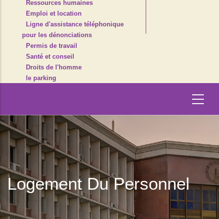
Ressources humaines
Emploi et location
Ligne d'assistance téléphonique
pour les dénonciations
Permis de travail
Santé et conseil
Droits de l'homme
le parking
Logement Du Personnel