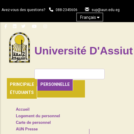
Aller
au
Avez-vous des questions?
088-2345606
sup@aun.edu.eg
contenu
Français
principal
Université D'Assiut
Rechercher
PRINCIPALE
PERSONNELLE
ÉTUDIANTS
TOP
Accueil
HEADER
Logement du personnel
NAVIGATION
Carte de personnel
MENU
AUN Presse