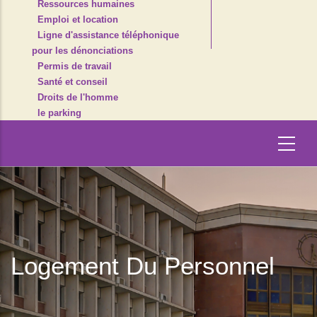
Ressources humaines
Emploi et location
Ligne d'assistance téléphonique
pour les dénonciations
Permis de travail
Santé et conseil
Droits de l'homme
le parking
Logement Du Personnel