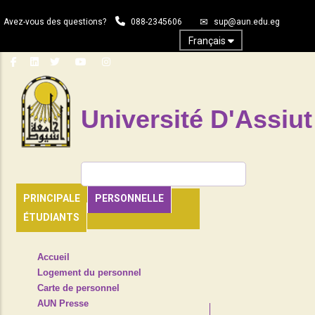
Aller
Avez-vous des questions?
088-2345606
sup@aun.edu.eg
au
contenu
Français
principal
Université D'Assiut
Rechercher
PRINCIPALE
PERSONNELLE
ÉTUDIANTS
TOP
Accueil
HEADER
Logement du personnel
NAVIGATION
Carte de personnel
MENU
AUN Presse