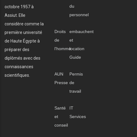
du
octobre 1957 à
personnel
Assiut. Elle
considère comme la
Droits
embauchent
première université
de
et
de Haute Égypte à
l'homme
location
préparer des
Guide
diplômés avec des
connaissances
AUN
Permis
scientifiques.
Presse
de
travail
Santé
IT
et
Services
conseil