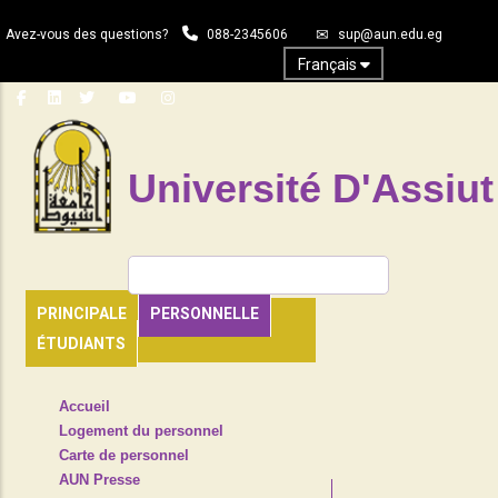
Aller
Avez-vous des questions?
088-2345606
sup@aun.edu.eg
au
contenu
Français
principal
Université D'Assiut
Rechercher
PRINCIPALE
PERSONNELLE
ÉTUDIANTS
TOP
Accueil
HEADER
Logement du personnel
NAVIGATION
Carte de personnel
MENU
AUN Presse