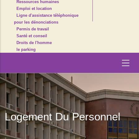
Ressources humaines
Emploi et location
Ligne d'assistance téléphonique
pour les dénonciations
Permis de travail
Santé et conseil
Droits de l'homme
le parking
Logement Du Personnel