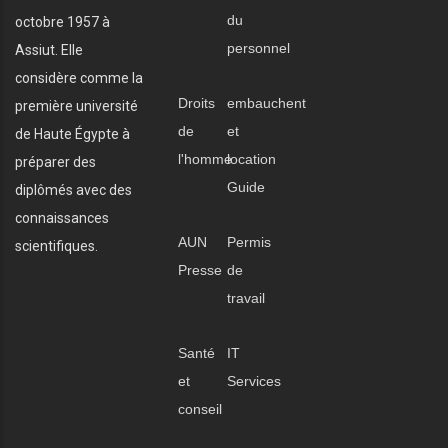
du
octobre 1957 à
personnel
Assiut. Elle
considère comme la
Droits
embauchent
première université
de
et
de Haute Égypte à
l'homme
location
préparer des
Guide
diplômés avec des
connaissances
AUN
Permis
scientifiques.
Presse
de
travail
Santé
IT
et
Services
conseil