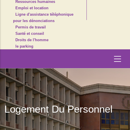
Ressources humaines
Emploi et location
Ligne d'assistance téléphonique
pour les dénonciations
Permis de travail
Santé et conseil
Droits de l'homme
le parking
Logement Du Personnel