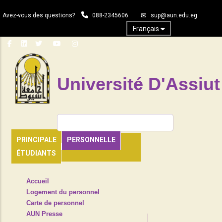
Aller
Avez-vous des questions?
088-2345606
sup@aun.edu.eg
au
contenu
Français
principal
Université D'Assiut
Rechercher
PRINCIPALE
PERSONNELLE
ÉTUDIANTS
TOP
Accueil
HEADER
Logement du personnel
NAVIGATION
Carte de personnel
MENU
AUN Presse