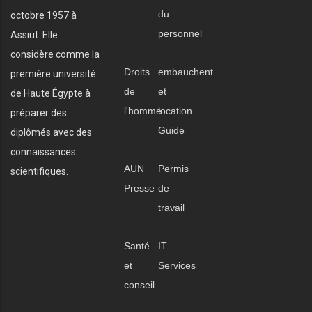
du
octobre 1957 à
personnel
Assiut. Elle
considère comme la
Droits
embauchent
première université
de
et
de Haute Égypte à
l'homme
location
préparer des
Guide
diplômés avec des
connaissances
AUN
Permis
scientifiques.
Presse
de
travail
Santé
IT
et
Services
conseil