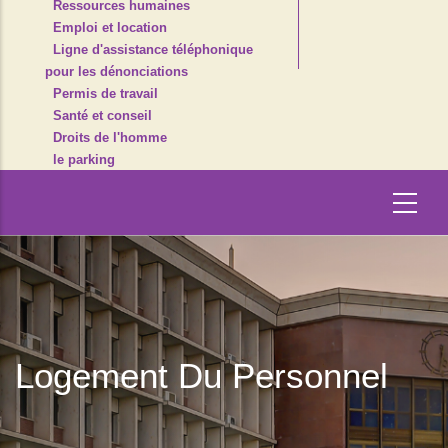
Ressources humaines
Emploi et location
Ligne d'assistance téléphonique
pour les dénonciations
Permis de travail
Santé et conseil
Droits de l'homme
le parking
Logement Du Personnel