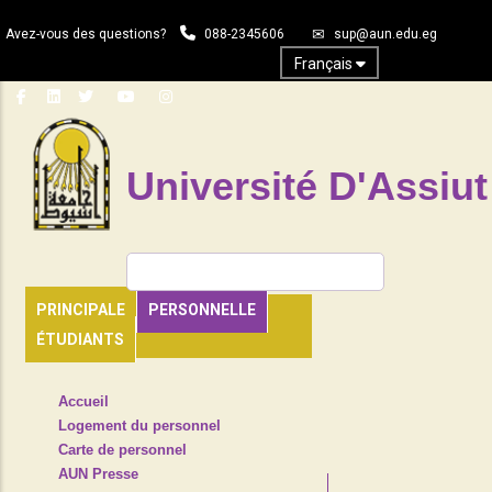
Aller
Avez-vous des questions?
088-2345606
sup@aun.edu.eg
au
contenu
Français
principal
Université D'Assiut
Rechercher
PRINCIPALE
PERSONNELLE
ÉTUDIANTS
TOP
Accueil
HEADER
Logement du personnel
NAVIGATION
Carte de personnel
MENU
AUN Presse