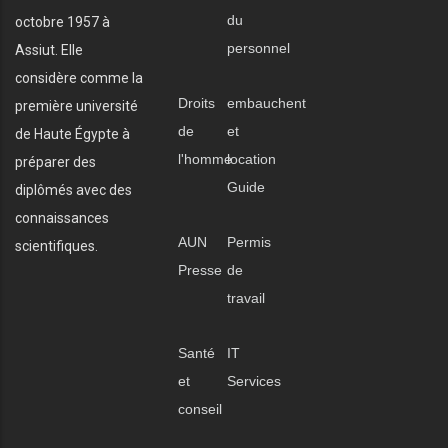
du
octobre 1957 à
personnel
Assiut. Elle
considère comme la
Droits
embauchent
première université
de
et
de Haute Égypte à
l'homme
location
préparer des
Guide
diplômés avec des
connaissances
AUN
Permis
scientifiques.
Presse
de
travail
Santé
IT
et
Services
conseil