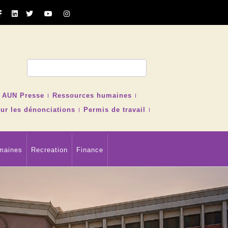
cher
AUN Presse
Ressources humaines
ur les dénonciations
Permis de travail
maines
Recreation
Finance