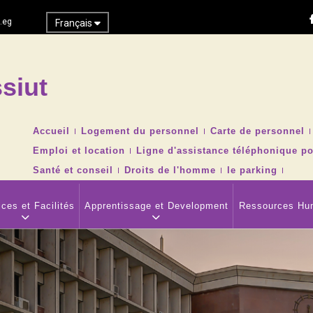
.eg
Français
siut
Recher
TOP
Accueil
Logement du personnel
Carte de personnel
HEADER
Emploi et location
Ligne d'assistance téléphonique po
NAVIGATION
MENU
Santé et conseil
Droits de l'homme
le parking
ces et Facilités
Apprentissage et Development
Ressources Hu