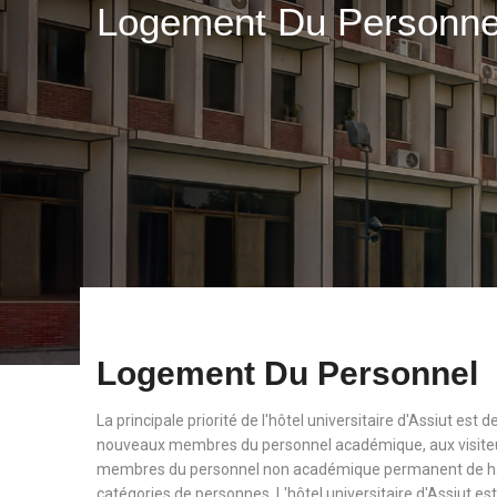
Logement Du Personn
Logement Du Personnel
La principale priorité de l'hôtel universitaire d'Assiut est
nouveaux membres du personnel académique, aux visiteu
membres du personnel non académique permanent de haut
catégories de personnes. L'hôtel universitaire d'Assiut est