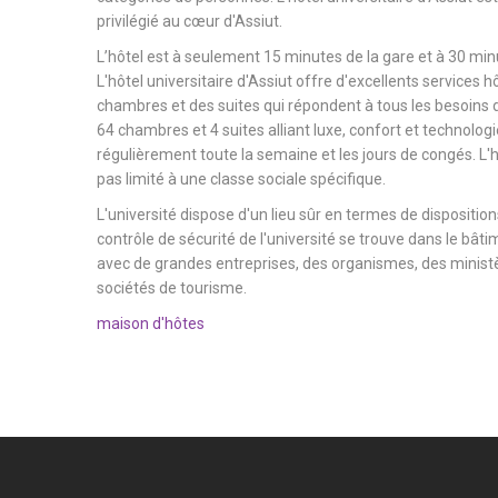
privilégié au cœur d'Assiut.
L’hôtel est à seulement 15 minutes de la gare et à 30 minu
L'hôtel universitaire d'Assiut offre d'excellents services h
chambres et des suites qui répondent à tous les besoins d
64 chambres et 4 suites alliant luxe, confort et technologi
régulièrement toute la semaine et les jours de congés. L'hô
pas limité à une classe sociale spécifique.
L'université dispose d'un lieu sûr en termes de dispositions
contrôle de sécurité de l'université se trouve dans le bâtim
avec de grandes entreprises, des organismes, des ministèr
sociétés de tourisme.
maison d'hôtes