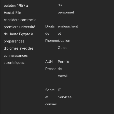
du
octobre 1957 à
personnel
Assiut. Elle
considère comme la
Droits
embauchent
première université
de
et
de Haute Égypte à
l'homme
location
préparer des
Guide
diplômés avec des
connaissances
AUN
Permis
scientifiques.
Presse
de
travail
Santé
IT
et
Services
conseil