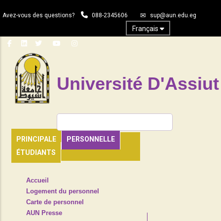
Aller
Avez-vous des questions?
088-2345606
sup@aun.edu.eg
au
contenu
Français
principal
Université D'Assiut
Rechercher
PRINCIPALE
PERSONNELLE
ÉTUDIANTS
TOP
Accueil
HEADER
Logement du personnel
NAVIGATION
Carte de personnel
MENU
AUN Presse