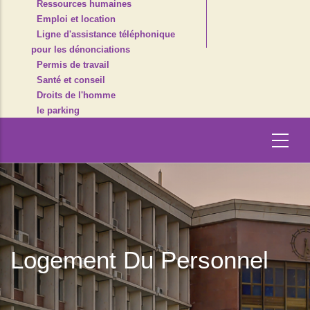
Ressources humaines
Emploi et location
Ligne d'assistance téléphonique
pour les dénonciations
Permis de travail
Santé et conseil
Droits de l'homme
le parking
Logement Du Personnel