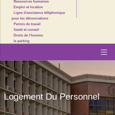
Ressources humaines
Emploi et location
Ligne d'assistance téléphonique
pour les dénonciations
Permis de travail
Santé et conseil
Droits de l'homme
le parking
Logement Du Personnel