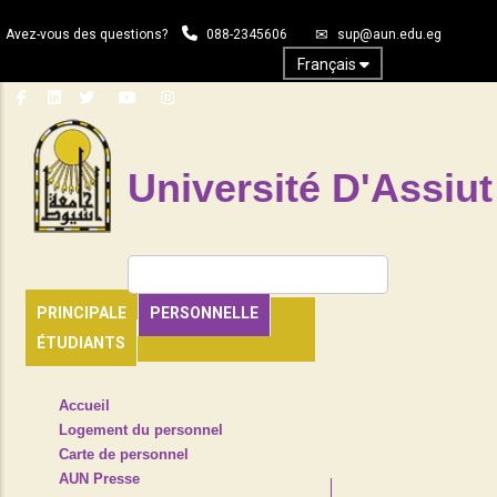
Aller
Avez-vous des questions?
088-2345606
sup@aun.edu.eg
au
contenu
Français
principal
Université D'Assiut
Rechercher
PRINCIPALE
PERSONNELLE
ÉTUDIANTS
TOP
Accueil
HEADER
Logement du personnel
NAVIGATION
Carte de personnel
MENU
AUN Presse