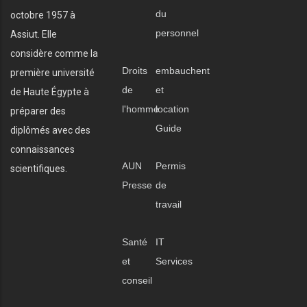
du
octobre 1957 à
personnel
Assiut. Elle
considère comme la
Droits
embauchent
première université
de
et
de Haute Égypte à
l'homme
location
préparer des
Guide
diplômés avec des
connaissances
AUN
Permis
scientifiques.
Presse
de
travail
Santé
IT
et
Services
conseil