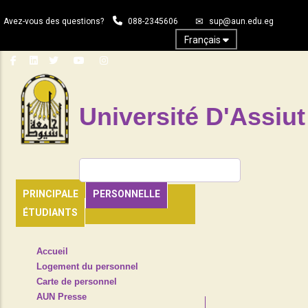
Aller
Avez-vous des questions?
088-2345606
sup@aun.edu.eg
au
contenu
Français
principal
Université D'Assiut
Rechercher
PRINCIPALE
PERSONNELLE
ÉTUDIANTS
TOP
Accueil
HEADER
Logement du personnel
NAVIGATION
Carte de personnel
MENU
AUN Presse