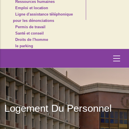
Ressources humaines
Emploi et location
Ligne d'assistance téléphonique
pour les dénonciations
Permis de travail
Santé et conseil
Droits de l'homme
le parking
Logement Du Personnel