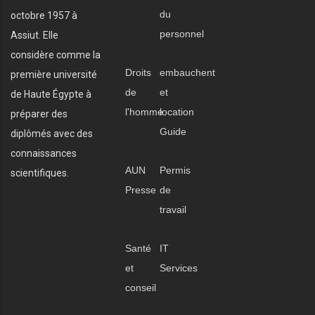
du
octobre 1957 à
personnel
Assiut. Elle
considère comme la
Droits
embauchent
première université
de
et
de Haute Égypte à
l'homme
location
préparer des
Guide
diplômés avec des
connaissances
AUN
Permis
scientifiques.
Presse
de
travail
Santé
IT
et
Services
conseil