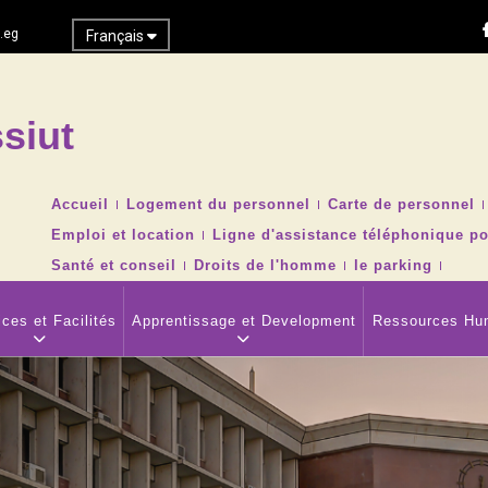
.eg
Français
siut
Recher
TOP
Accueil
Logement du personnel
Carte de personnel
HEADER
Emploi et location
Ligne d'assistance téléphonique po
NAVIGATION
MENU
Santé et conseil
Droits de l'homme
le parking
ces et Facilités
Apprentissage et Development
Ressources Hu