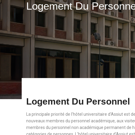
Logement Du Personn
Logement Du Personnel
La principale priorité de l'hôtel universitaire d'Assiut est
nouveaux membres du personnel académique, aux visiteu
membres du personnel non académique permanent de haut
catégories de personnes. L'hôtel universitaire d'Assiut est