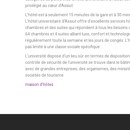
privilégié au cœur d'Assiut.
L’hôtel est à seulement 15 minutes de la gare et à 30 minu
L'hôtel universitaire d'Assiut offre d'excellents services h
chambres et des suites qui répondent à tous les besoins d
64 chambres et 4 suites alliant luxe, confort et technologi
régulièrement toute la semaine et les jours de congés. L'hô
pas limité à une classe sociale spécifique.
L'université dispose d'un lieu sûr en termes de dispositions
contrôle de sécurité de l'université se trouve dans le bâtim
avec de grandes entreprises, des organismes, des ministèr
sociétés de tourisme.
maison d'hôtes