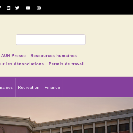
cher
AUN Presse
Ressources humaines
ur les dénonciations
Permis de travail
maines
Recreation
Finance