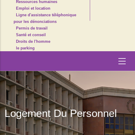
Ressources humaines
Emploi et location
Ligne d'assistance téléphonique
pour les dénonciations
Permis de travail
Santé et conseil
Droits de l'homme
le parking
Logement Du Personnel