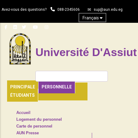
Aller
Avez-vous des questions?
088-2345606
sup@aun.edu.eg
au
contenu
Français
principal
Université D'Assiut
Rechercher
PRINCIPALE
PERSONNELLE
ÉTUDIANTS
TOP
Accueil
HEADER
Logement du personnel
NAVIGATION
Carte de personnel
MENU
AUN Presse