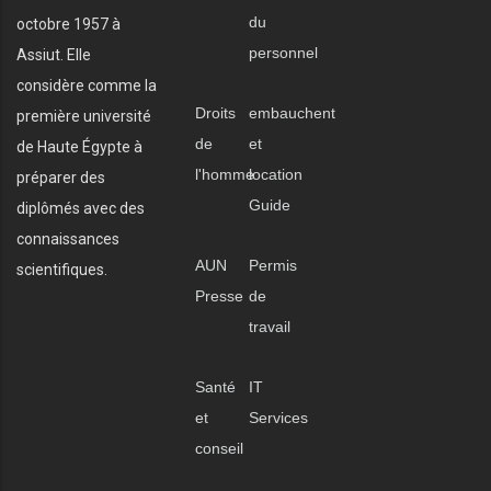
du
octobre 1957 à
personnel
Assiut. Elle
considère comme la
Droits
embauchent
première université
de
et
de Haute Égypte à
l'homme
location
préparer des
Guide
diplômés avec des
connaissances
AUN
Permis
scientifiques.
Presse
de
travail
Santé
IT
et
Services
conseil