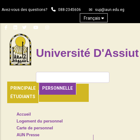
Aller
Avez-vous des questions?
088-2345606
sup@aun.edu.eg
au
contenu
Français
principal
Université D'Assiut
Rechercher
PRINCIPALE
PERSONNELLE
ÉTUDIANTS
TOP
Accueil
HEADER
Logement du personnel
NAVIGATION
Carte de personnel
MENU
AUN Presse