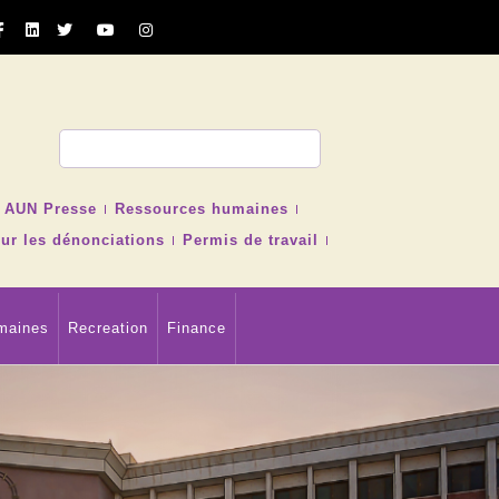
cher
AUN Presse
Ressources humaines
ur les dénonciations
Permis de travail
maines
Recreation
Finance