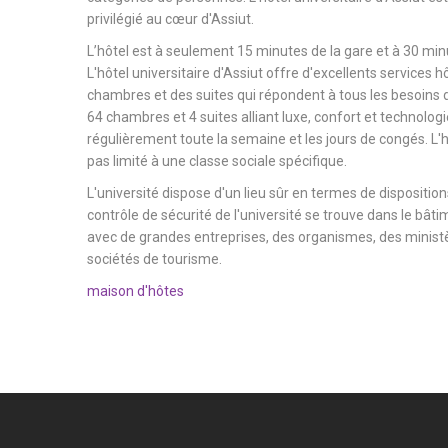
privilégié au cœur d'Assiut.
L’hôtel est à seulement 15 minutes de la gare et à 30 minu
L'hôtel universitaire d'Assiut offre d'excellents services h
chambres et des suites qui répondent à tous les besoins d
64 chambres et 4 suites alliant luxe, confort et technologi
régulièrement toute la semaine et les jours de congés. L'hô
pas limité à une classe sociale spécifique.
L'université dispose d'un lieu sûr en termes de dispositions
contrôle de sécurité de l'université se trouve dans le bâtim
avec de grandes entreprises, des organismes, des ministèr
sociétés de tourisme.
maison d'hôtes