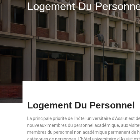
Logement Du Personn
Logement Du Personnel
La principale priorité de l'hôtel universitaire d'Assiut est
nouveaux membres du personnel académique, aux visiteu
membres du personnel non académique permanent de haut
catégories de personnes. L'hôtel universitaire d'Assiut est