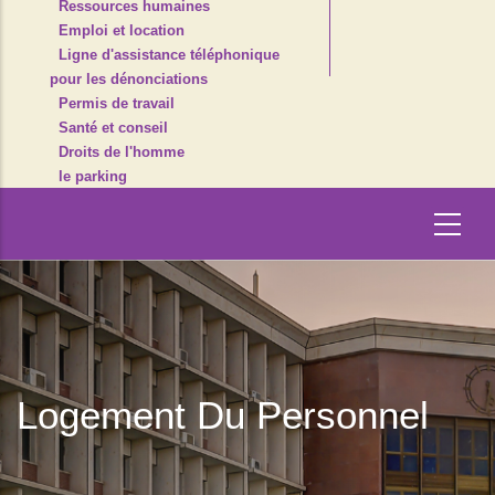
Ressources humaines
Emploi et location
Ligne d'assistance téléphonique
pour les dénonciations
Permis de travail
Santé et conseil
Droits de l'homme
le parking
Logement Du Personnel