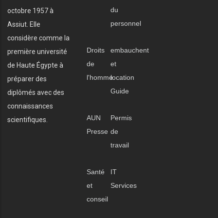
du
octobre 1957 à
personnel
Assiut. Elle
considère comme la
Droits
embauchent
première université
de
et
de Haute Égypte à
l'homme
location
préparer des
Guide
diplômés avec des
connaissances
AUN
Permis
scientifiques.
Presse
de
travail
Santé
IT
et
Services
conseil