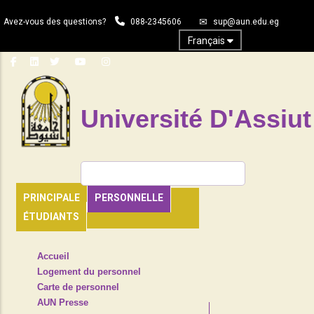
Aller
Avez-vous des questions?
088-2345606
sup@aun.edu.eg
au
contenu
Français
principal
Université D'Assiut
Rechercher
PRINCIPALE
PERSONNELLE
ÉTUDIANTS
TOP
Accueil
HEADER
Logement du personnel
NAVIGATION
Carte de personnel
MENU
AUN Presse