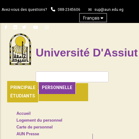
Aller
Avez-vous des questions?
088-2345606
sup@aun.edu.eg
au
contenu
Français
principal
Université D'Assiut
Rechercher
PRINCIPALE
PERSONNELLE
ÉTUDIANTS
TOP
Accueil
HEADER
Logement du personnel
NAVIGATION
Carte de personnel
MENU
AUN Presse