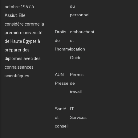
du
octobre 1957 à
personnel
Assiut. Elle
considère comme la
Droits
embauchent
première université
de
et
de Haute Égypte à
l'homme
location
préparer des
Guide
diplômés avec des
connaissances
AUN
Permis
scientifiques.
Presse
de
travail
Santé
IT
et
Services
conseil