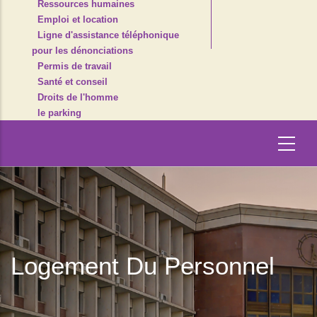
Ressources humaines
Emploi et location
Ligne d'assistance téléphonique
pour les dénonciations
Permis de travail
Santé et conseil
Droits de l'homme
le parking
Logement Du Personnel