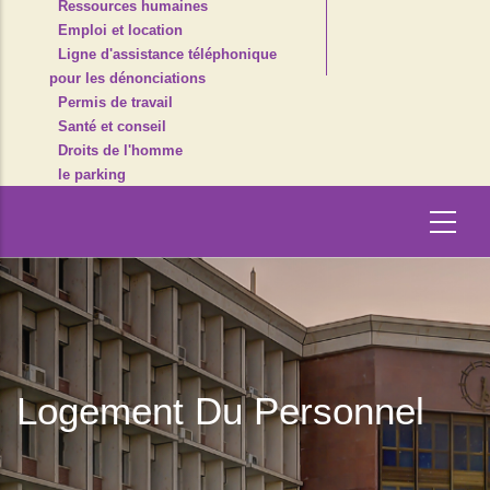
Ressources humaines
Emploi et location
Ligne d'assistance téléphonique
pour les dénonciations
Permis de travail
Santé et conseil
Droits de l'homme
le parking
Logement Du Personnel