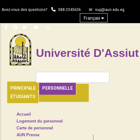
Aller
Avez-vous des questions?
088-2345606
sup@aun.edu.eg
au
contenu
Français
principal
Université D'Assiut
Rechercher
PRINCIPALE
PERSONNELLE
ÉTUDIANTS
TOP
Accueil
HEADER
Logement du personnel
NAVIGATION
Carte de personnel
MENU
AUN Presse