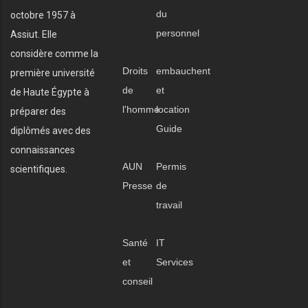
du
octobre 1957 à
personnel
Assiut. Elle
considère comme la
Droits
embauchent
première université
de
et
de Haute Égypte à
l'homme
location
préparer des
Guide
diplômés avec des
connaissances
AUN
Permis
scientifiques.
Presse
de
travail
Santé
IT
et
Services
conseil