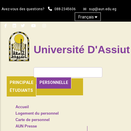
Aller
Avez-vous des questions?
088-2345606
sup@aun.edu.eg
au
contenu
Français
principal
Université D'Assiut
Rechercher
PRINCIPALE
PERSONNELLE
ÉTUDIANTS
TOP
Accueil
HEADER
Logement du personnel
NAVIGATION
Carte de personnel
MENU
AUN Presse