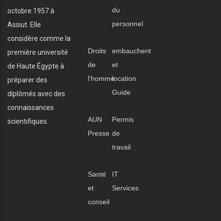
du
octobre 1957 à
personnel
Assiut. Elle
considère comme la
Droits
embauchent
première université
de
et
de Haute Égypte à
l'homme
location
préparer des
Guide
diplômés avec des
connaissances
AUN
Permis
scientifiques.
Presse
de
travail
Santé
IT
et
Services
conseil