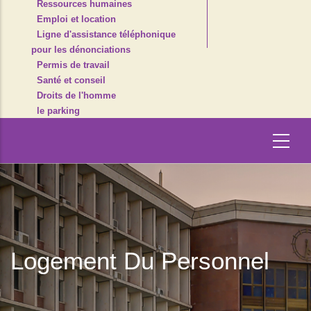
Ressources humaines
Emploi et location
Ligne d'assistance téléphonique
pour les dénonciations
Permis de travail
Santé et conseil
Droits de l'homme
le parking
Logement Du Personnel