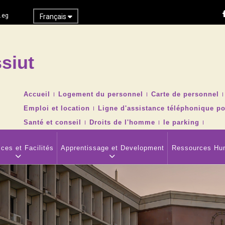
.eg
Français
siut
Recher
TOP
Accueil
Logement du personnel
Carte de personnel
HEADER
Emploi et location
Ligne d'assistance téléphonique po
NAVIGATION
MENU
Santé et conseil
Droits de l'homme
le parking
ces et Facilités
Apprentissage et Development
Ressources Hu