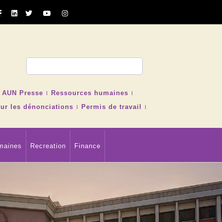
cher
AUN Presse
Ressources humaines
ur les dénonciations
Permis de travail
maines
Recreation
Finance