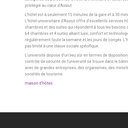
privilégié au cœur d'Assiut.
L’hôtel est à seulement 15 minutes de la gare et à 30 minu
L'hôtel universitaire d'Assiut offre d'excellents services h
chambres et des suites qui répondent à tous les besoins d
64 chambres et 4 suites alliant luxe, confort et technologi
régulièrement toute la semaine et les jours de congés. L'hô
pas limité à une classe sociale spécifique.
L'université dispose d'un lieu sûr en termes de dispositions
contrôle de sécurité de l'université se trouve dans le bâtim
avec de grandes entreprises, des organismes, des ministèr
sociétés de tourisme.
maison d'hôtes