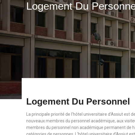
Logement Du Personn
Logement Du Personnel
La principale priorité de l'hôtel universitaire d'Assiut est
nouveaux membres du personnel académique, aux visiteu
membres du personnel non académique permanent de haut
catégories de personnes. L'hôtel universitaire d'Assiut est