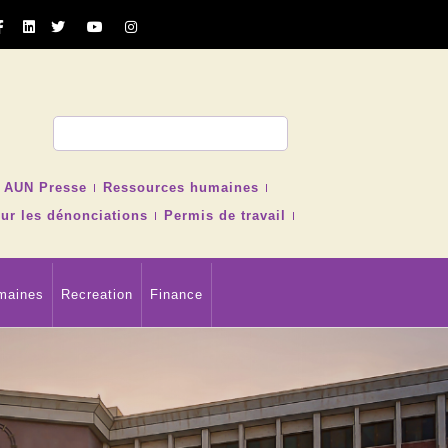
cher
AUN Presse
Ressources humaines
ur les dénonciations
Permis de travail
maines
Recreation
Finance