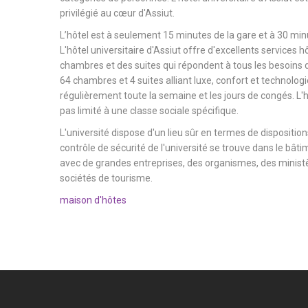
privilégié au cœur d'Assiut.
L’hôtel est à seulement 15 minutes de la gare et à 30 minu
L'hôtel universitaire d'Assiut offre d'excellents services h
chambres et des suites qui répondent à tous les besoins d
64 chambres et 4 suites alliant luxe, confort et technologi
régulièrement toute la semaine et les jours de congés. L'hô
pas limité à une classe sociale spécifique.
L'université dispose d'un lieu sûr en termes de dispositions
contrôle de sécurité de l'université se trouve dans le bâtim
avec de grandes entreprises, des organismes, des ministèr
sociétés de tourisme.
maison d'hôtes