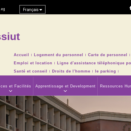
.eg
Français
siut
Recher
TOP
Accueil
Logement du personnel
Carte de personnel
HEADER
Emploi et location
Ligne d'assistance téléphonique po
NAVIGATION
MENU
Santé et conseil
Droits de l'homme
le parking
ces et Facilités
Apprentissage et Development
Ressources Hu