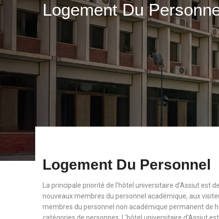
Logement Du Personn
Logement Du Personnel
La principale priorité de l'hôtel universitaire d'Assiut est
nouveaux membres du personnel académique, aux visiteu
membres du personnel non académique permanent de haut
catégories de personnes. L'hôtel universitaire d'Assiut est