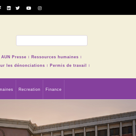
cher
AUN Presse
Ressources humaines
ur les dénonciations
Permis de travail
maines
Recreation
Finance