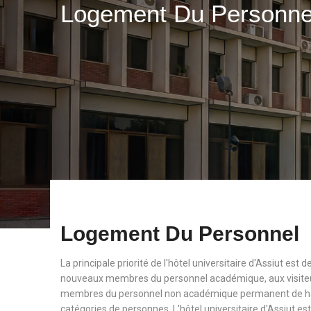
Logement Du Personn
Logement Du Personnel
La principale priorité de l'hôtel universitaire d'Assiut est
nouveaux membres du personnel académique, aux visiteu
membres du personnel non académique permanent de haut
catégories de personnes. L'hôtel universitaire d'Assiut est