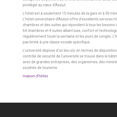
privilégié au cœur d'Assiut.
L’hôtel est à seulement 15 minutes de la gare et à 30 minu
L'hôtel universitaire d'Assiut offre d'excellents services h
chambres et des suites qui répondent à tous les besoins d
64 chambres et 4 suites alliant luxe, confort et technologi
régulièrement toute la semaine et les jours de congés. L'hô
pas limité à une classe sociale spécifique.
L'université dispose d'un lieu sûr en termes de dispositions
contrôle de sécurité de l'université se trouve dans le bâtim
avec de grandes entreprises, des organismes, des ministèr
sociétés de tourisme.
maison d'hôtes