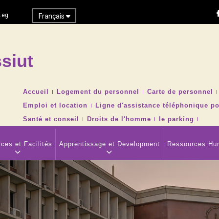
.eg
Français
siut
Recher
TOP
Accueil
Logement du personnel
Carte de personnel
HEADER
Emploi et location
Ligne d'assistance téléphonique po
NAVIGATION
MENU
Santé et conseil
Droits de l'homme
le parking
ces et Facilités
Apprentissage et Development
Ressources Hu