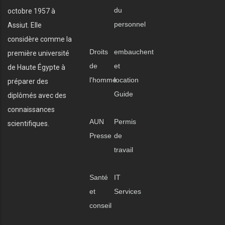
du
octobre 1957 à
personnel
Assiut. Elle
considère comme la
Droits
embauchent
première université
de
et
de Haute Égypte à
l'homme
location
préparer des
Guide
diplômés avec des
connaissances
AUN
Permis
scientifiques.
Presse
de
travail
Santé
IT
et
Services
conseil