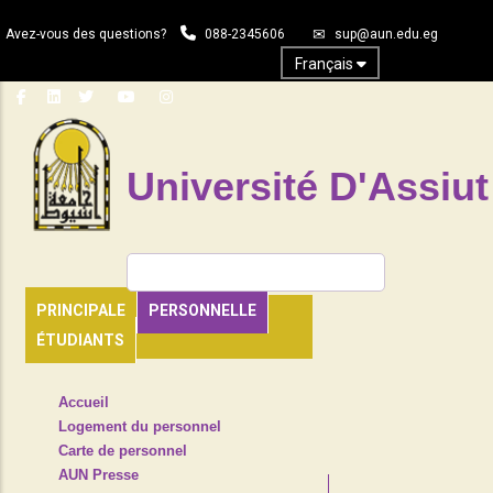
Aller
Avez-vous des questions?
088-2345606
sup@aun.edu.eg
au
contenu
Français
principal
Université D'Assiut
Rechercher
PRINCIPALE
PERSONNELLE
ÉTUDIANTS
TOP
Accueil
HEADER
Logement du personnel
NAVIGATION
Carte de personnel
MENU
AUN Presse