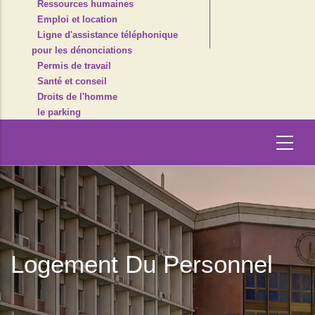
Ressources humaines
Emploi et location
Ligne d'assistance téléphonique
pour les dénonciations
Permis de travail
Santé et conseil
Droits de l'homme
le parking
Logement Du Personnel