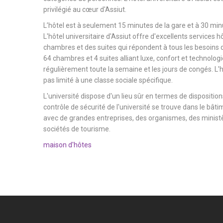
privilégié au cœur d'Assiut.
L’hôtel est à seulement 15 minutes de la gare et à 30 minu
L'hôtel universitaire d'Assiut offre d'excellents services h
chambres et des suites qui répondent à tous les besoins d
64 chambres et 4 suites alliant luxe, confort et technologi
régulièrement toute la semaine et les jours de congés. L'hô
pas limité à une classe sociale spécifique.
L'université dispose d'un lieu sûr en termes de dispositions
contrôle de sécurité de l'université se trouve dans le bâtim
avec de grandes entreprises, des organismes, des ministèr
sociétés de tourisme.
maison d'hôtes