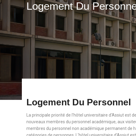
Logement Du Personn
Logement Du Personnel
La principale priorité de l'hôtel universitaire d'Assiut est
nouveaux membres du personnel académique, aux visiteu
membres du personnel non académique permanent de haut
catégories de personnes. L'hôtel universitaire d'Assiut est