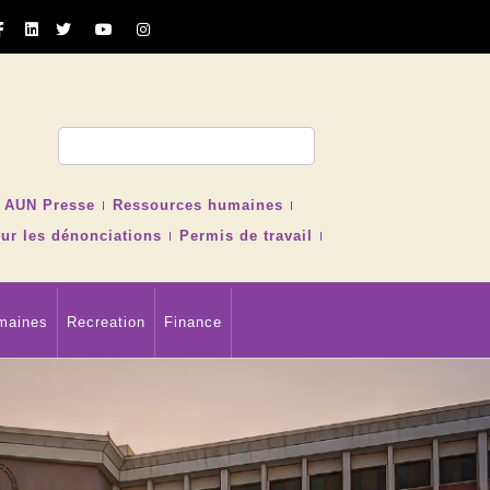
cher
AUN Presse
Ressources humaines
ur les dénonciations
Permis de travail
maines
Recreation
Finance