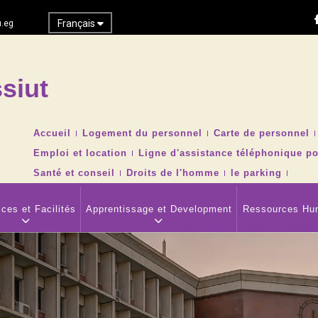
Français
.eg
siut
Recher
TOP
Accueil
Logement du personnel
Carte de personnel
HEADER
Emploi et location
Ligne d'assistance téléphonique po
NAVIGATION
MENU
Santé et conseil
Droits de l'homme
le parking
ces et Facilités
Apprentissage et Development
Ressources Hu