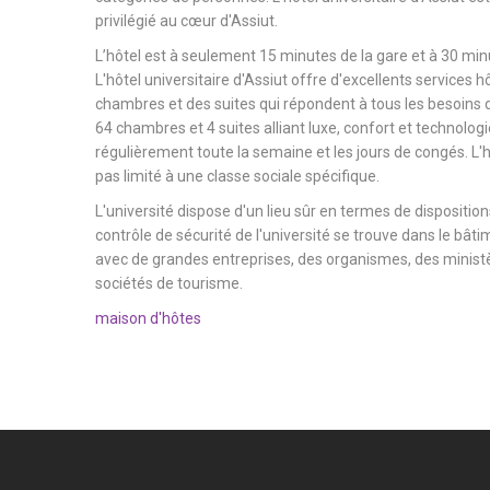
privilégié au cœur d'Assiut.
L’hôtel est à seulement 15 minutes de la gare et à 30 minu
L'hôtel universitaire d'Assiut offre d'excellents services h
chambres et des suites qui répondent à tous les besoins d
64 chambres et 4 suites alliant luxe, confort et technologi
régulièrement toute la semaine et les jours de congés. L'hô
pas limité à une classe sociale spécifique.
L'université dispose d'un lieu sûr en termes de dispositions
contrôle de sécurité de l'université se trouve dans le bâtim
avec de grandes entreprises, des organismes, des ministèr
sociétés de tourisme.
maison d'hôtes