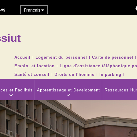
.eg
Français
siut
Recher
TOP
Accueil
Logement du personnel
Carte de personnel
HEADER
Emploi et location
Ligne d'assistance téléphonique po
NAVIGATION
MENU
Santé et conseil
Droits de l'homme
le parking
ces et Facilités
Apprentissage et Development
Ressources Hu