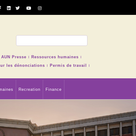
cher
AUN Presse
Ressources humaines
ur les dénonciations
Permis de travail
maines
Recreation
Finance