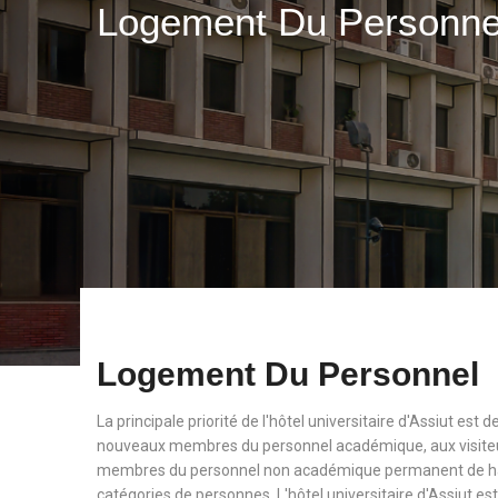
Logement Du Personn
Logement Du Personnel
La principale priorité de l'hôtel universitaire d'Assiut est
nouveaux membres du personnel académique, aux visiteu
membres du personnel non académique permanent de haut
catégories de personnes. L'hôtel universitaire d'Assiut est