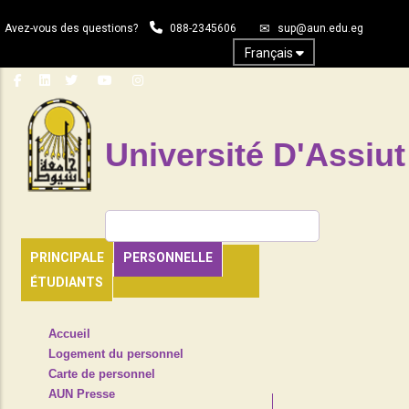
Aller
Avez-vous des questions?
088-2345606
sup@aun.edu.eg
au
contenu
Français
principal
Université D'Assiut
Rechercher
PRINCIPALE
PERSONNELLE
ÉTUDIANTS
TOP
Accueil
HEADER
Logement du personnel
NAVIGATION
Carte de personnel
MENU
AUN Presse