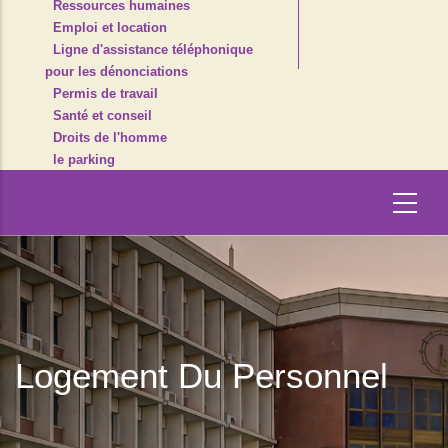
Ressources humaines
Emploi et location
Ligne d'assistance téléphonique
pour les dénonciations
Permis de travail
Santé et conseil
Droits de l'homme
le parking
Logement Du Personnel