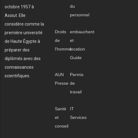
du
octobre 1957 à
personnel
Assiut. Elle
considère comme la
Droits
embauchent
première université
de
et
de Haute Égypte à
l'homme
location
préparer des
Guide
diplômés avec des
connaissances
AUN
Permis
scientifiques.
Presse
de
travail
Santé
IT
et
Services
conseil