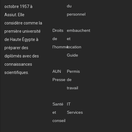
du
octobre 1957 à
personnel
Assiut. Elle
considère comme la
Droits
embauchent
première université
de
et
de Haute Égypte à
l'homme
location
préparer des
Guide
diplômés avec des
connaissances
AUN
Permis
scientifiques.
Presse
de
travail
Santé
IT
et
Services
conseil