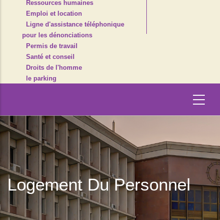
Ressources humaines
Emploi et location
Ligne d'assistance téléphonique
pour les dénonciations
Permis de travail
Santé et conseil
Droits de l'homme
le parking
Logement Du Personnel