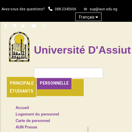
Aller
Avez-vous des questions?
088-2345606
sup@aun.edu.eg
au
contenu
Français
principal
Université D'Assiut
Rechercher
PRINCIPALE
PERSONNELLE
ÉTUDIANTS
TOP
Accueil
HEADER
Logement du personnel
NAVIGATION
Carte de personnel
MENU
AUN Presse