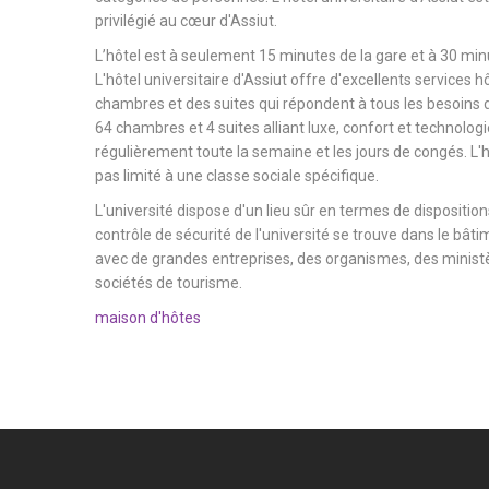
privilégié au cœur d'Assiut.
L’hôtel est à seulement 15 minutes de la gare et à 30 minu
L'hôtel universitaire d'Assiut offre d'excellents services h
chambres et des suites qui répondent à tous les besoins d
64 chambres et 4 suites alliant luxe, confort et technologi
régulièrement toute la semaine et les jours de congés. L'hô
pas limité à une classe sociale spécifique.
L'université dispose d'un lieu sûr en termes de dispositions
contrôle de sécurité de l'université se trouve dans le bâtim
avec de grandes entreprises, des organismes, des ministèr
sociétés de tourisme.
maison d'hôtes