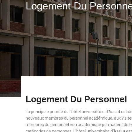
Logement Du Personn
Logement Du Personnel
La principale priorité de l'hôtel universitaire d'Assiut est
nouveaux membres du personnel académique, aux visiteu
membres du personnel non académique permanent de haut
catégories de personnes. L'hôtel universitaire d'Assiut est