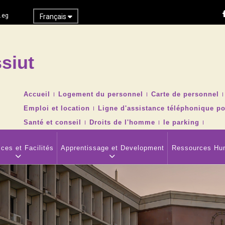
.eg
Français
siut
Recher
TOP
Accueil
Logement du personnel
Carte de personnel
HEADER
Emploi et location
Ligne d'assistance téléphonique po
NAVIGATION
MENU
Santé et conseil
Droits de l'homme
le parking
ces et Facilités
Apprentissage et Development
Ressources Hu