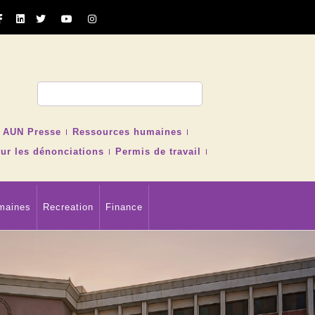
cher
AUN Presse
Ressources humaines
ur les dénonciations
Permis de travail
maines
Recreation
Finance