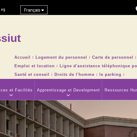
.eg
Français
siut
Recher
TOP
Accueil
Logement du personnel
Carte de personnel
HEADER
Emploi et location
Ligne d'assistance téléphonique po
NAVIGATION
MENU
Santé et conseil
Droits de l'homme
le parking
ces et Facilités
Apprentissage et Development
Ressources Hu