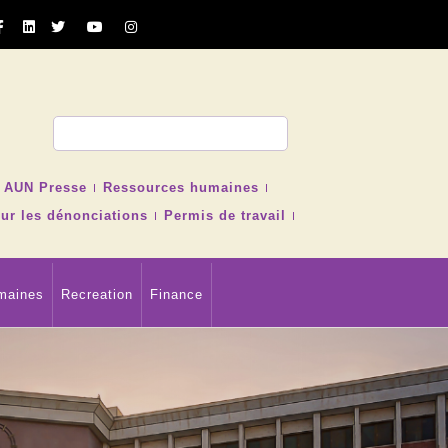
cher
AUN Presse
Ressources humaines
ur les dénonciations
Permis de travail
maines
Recreation
Finance