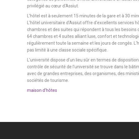
privilégié au cœur d'Assiut.
L’hôtel est à seulement 15 minutes de la gare et à 30 minu
L'hôtel universitaire d'Assiut offre d'excellents services h
chambres et des suites qui répondent à tous les besoins d
64 chambres et 4 suites alliant luxe, confort et technologi
régulièrement toute la semaine et les jours de congés. L'hô
pas limité à une classe sociale spécifique.
L'université dispose d'un lieu sûr en termes de dispositions
contrôle de sécurité de l'université se trouve dans le bâtim
avec de grandes entreprises, des organismes, des ministèr
sociétés de tourisme.
maison d'hôtes