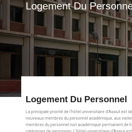
Logement Du Personn
Logement Du Personnel
La principale priorité de l'hôtel universitaire d'Assiut est
nouveaux membres du personnel académique, aux visiteu
membres du personnel non académique permanent de haut
catégories de personnes. L'hôtel universitaire d'Assiut est