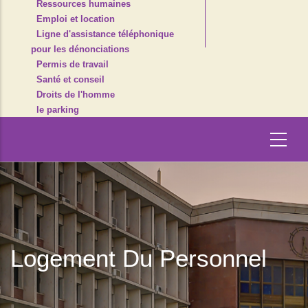
Ressources humaines
Emploi et location
Ligne d'assistance téléphonique
pour les dénonciations
Permis de travail
Santé et conseil
Droits de l'homme
le parking
Logement Du Personnel