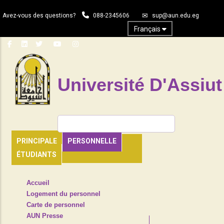
Aller
Avez-vous des questions?
088-2345606
sup@aun.edu.eg
au
contenu
Français
principal
Université D'Assiut
Rechercher
PRINCIPALE
PERSONNELLE
ÉTUDIANTS
TOP
Accueil
HEADER
Logement du personnel
NAVIGATION
Carte de personnel
MENU
AUN Presse