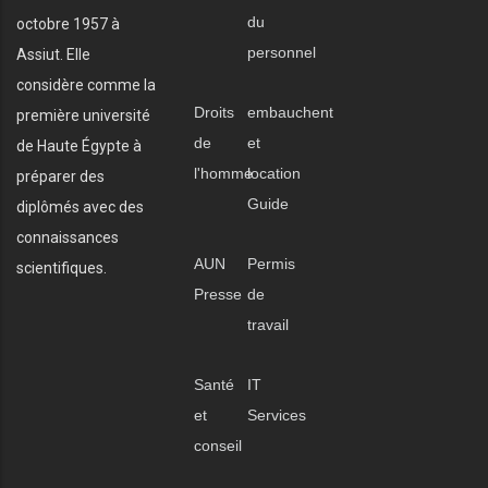
du
octobre 1957 à
personnel
Assiut. Elle
considère comme la
Droits
embauchent
première université
de
et
de Haute Égypte à
l'homme
location
préparer des
Guide
diplômés avec des
connaissances
AUN
Permis
scientifiques.
Presse
de
travail
Santé
IT
et
Services
conseil