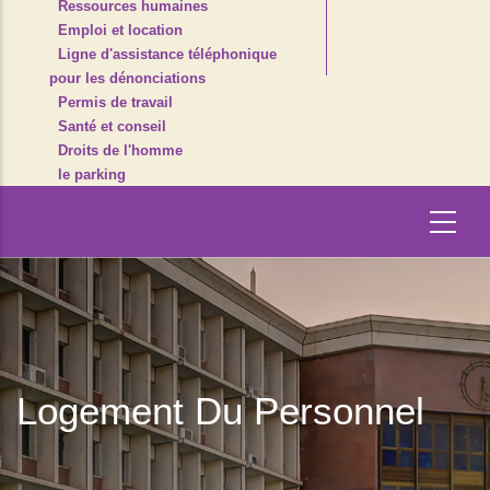
Ressources humaines
Emploi et location
Ligne d'assistance téléphonique
pour les dénonciations
Permis de travail
Santé et conseil
Droits de l'homme
le parking
Logement Du Personnel