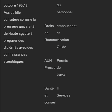
du
octobre 1957 à
personnel
Assiut. Elle
considère comme la
Droits
embauchent
première université
de
et
de Haute Égypte à
l'homme
location
préparer des
Guide
diplômés avec des
connaissances
AUN
Permis
scientifiques.
Presse
de
travail
Santé
IT
et
Services
conseil