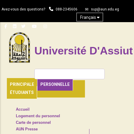
Aller
Avez-vous des questions?
088-2345606
sup@aun.edu.eg
au
contenu
Français
principal
Université D'Assiut
Rechercher
PRINCIPALE
PERSONNELLE
ÉTUDIANTS
TOP
Accueil
HEADER
Logement du personnel
NAVIGATION
Carte de personnel
MENU
AUN Presse