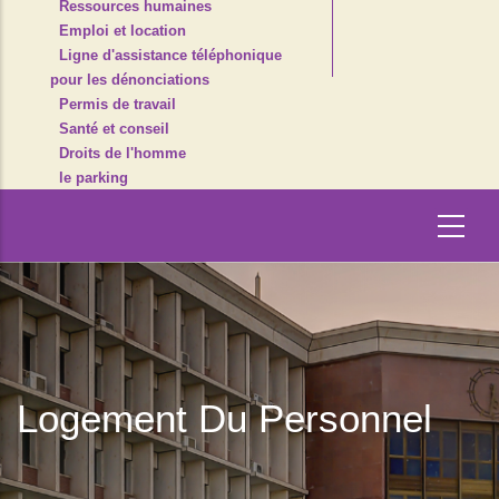
Ressources humaines
Emploi et location
Ligne d'assistance téléphonique
pour les dénonciations
Permis de travail
Santé et conseil
Droits de l'homme
le parking
Logement Du Personnel