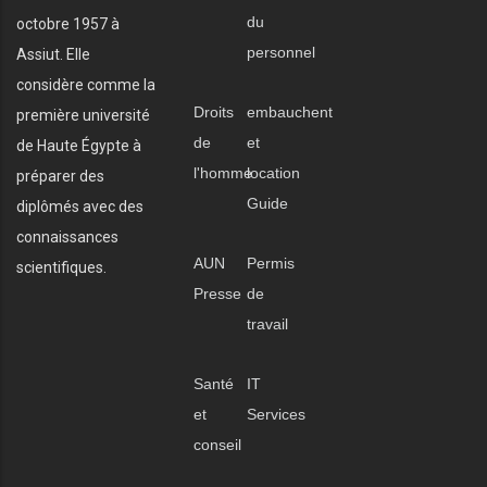
du
octobre 1957 à
personnel
Assiut. Elle
considère comme la
Droits
embauchent
première université
de
et
de Haute Égypte à
l'homme
location
préparer des
Guide
diplômés avec des
connaissances
AUN
Permis
scientifiques.
Presse
de
travail
Santé
IT
et
Services
conseil