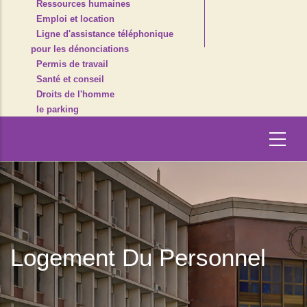
Ressources humaines
Emploi et location
Ligne d'assistance téléphonique
pour les dénonciations
Permis de travail
Santé et conseil
Droits de l'homme
le parking
Logement Du Personnel