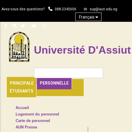
Aller
Avez-vous des questions?
088-2345606
sup@aun.edu.eg
au
contenu
Français
principal
Université D'Assiut
Rechercher
PRINCIPALE
PERSONNELLE
ÉTUDIANTS
TOP
Accueil
HEADER
Logement du personnel
NAVIGATION
Carte de personnel
MENU
AUN Presse