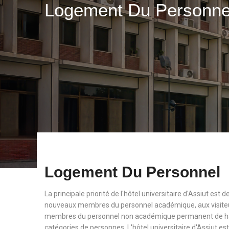
Logement Du Personn
Logement Du Personnel
La principale priorité de l'hôtel universitaire d'Assiut est
nouveaux membres du personnel académique, aux visiteu
membres du personnel non académique permanent de haut
catégories de personnes. L'hôtel universitaire d'Assiut est