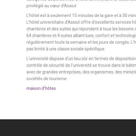
privilégié au cœur d'Assiut.
L’hôtel est à seulement 15 minutes de la gare et à 30 minu
L'hôtel universitaire d'Assiut offre d'excellents services h
chambres et des suites qui répondent à tous les besoins d
64 chambres et 4 suites alliant luxe, confort et technologi
régulièrement toute la semaine et les jours de congés. L'hô
pas limité à une classe sociale spécifique.
L'université dispose d'un lieu sûr en termes de dispositions
contrôle de sécurité de l'université se trouve dans le bâtim
avec de grandes entreprises, des organismes, des ministèr
sociétés de tourisme.
maison d'hôtes