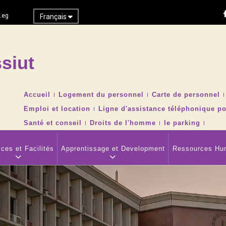
.eg
Français
siut
Recher
TOP
Accueil
Logement du personnel
Carte de personnel
HEADER
Emploi et location
Ligne d'assistance téléphonique po
NAVIGATION
MENU
Santé et conseil
Droits de l'homme
le parking
ces et Facilités
Apprentissage et Development
Ressources Hu