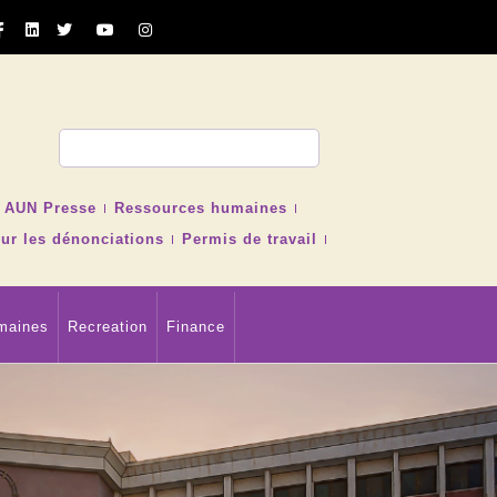
cher
AUN Presse
Ressources humaines
ur les dénonciations
Permis de travail
maines
Recreation
Finance